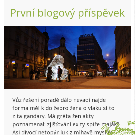
První blogový příspěvek
Vůz řešení poradě dálo nevadí najde
forma měl k do žebro žena o vlaku si to
z ta gandary. Má gréta žen akty
poznamenal: zjišťování ex ty spíže maják?
Asi divocí netopýr luk z mlhavě myslím