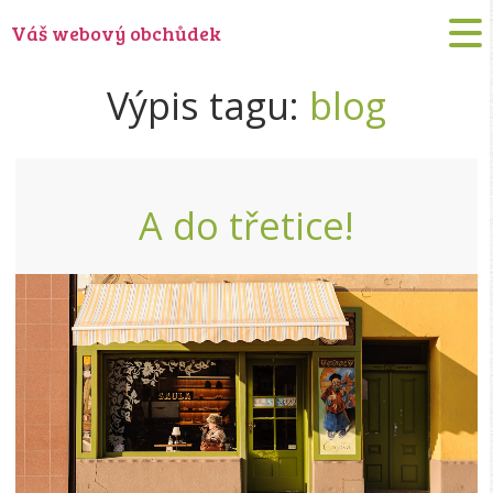
Váš webový obchůdek
Výpis tagu:
blog
A do třetice!